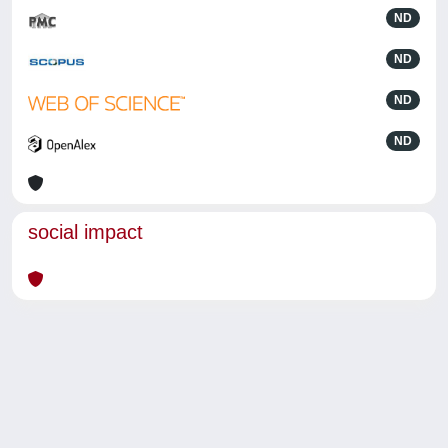
ND
ND
ND
ND
social impact
Powered by
IRIS
-
about IRIS
-