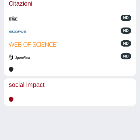
Citazioni
ND
ND
ND
ND
social impact