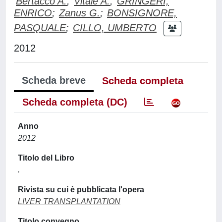
Bertacco A.
;
Vitale A.
;
GRINGERI,
ENRICO
;
Zanus G.
;
BONSIGNORE,
PASQUALE
;
CILLO, UMBERTO
2012
Scheda breve
Scheda completa
Scheda completa (DC)
Anno
2012
Titolo del Libro
.
Rivista su cui è pubblicata l'opera
LIVER TRANSPLANTATION
Titolo convegno