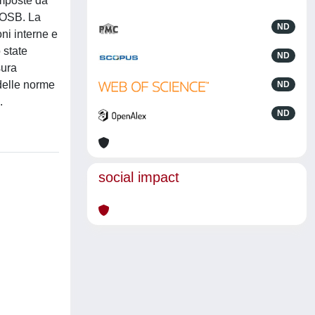
omposte da
n OSB. La
ND
oni interne e
 state
ND
sura
 delle norme
ND
.
ND
social impact