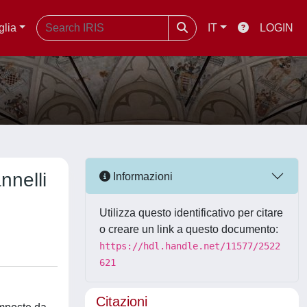
glia
IT
LOGIN
nnelli
Informazioni
Utilizza questo identificativo per citare
o creare un link a questo documento:
https://hdl.handle.net/11577/2522
621
Citazioni