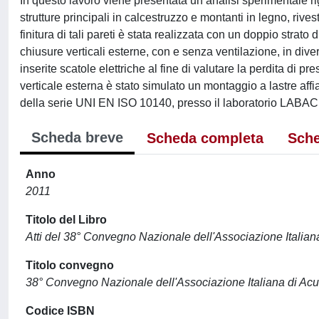
In questo lavoro viene presentata un’analisi sperimentale ri
strutture principali in calcestruzzo e montanti in legno, rives
finitura di tali pareti è stata realizzata con un doppio strato
chiusure verticali esterne, con e senza ventilazione, in diver
inserite scatole elettriche al fine di valutare la perdita di p
verticale esterna è stato simulato un montaggio a lastre aff
della serie UNI EN ISO 10140, presso il laboratorio LABACU
Scheda breve
Scheda completa
Sche
Anno
2011
Titolo del Libro
Atti del 38° Convegno Nazionale dell'Associazione Italian
Titolo convegno
38° Convegno Nazionale dell'Associazione Italiana di Acu
Codice ISBN