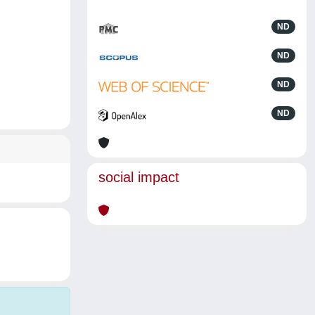
ND
ND
ND
ND
social impact