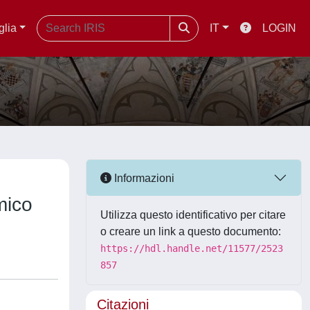
glia
IT
LOGIN
Informazioni
mico
Utilizza questo identificativo per citare
o creare un link a questo documento:
https://hdl.handle.net/11577/2523
857
Citazioni