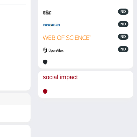
ND
ND
ND
ND
social impact