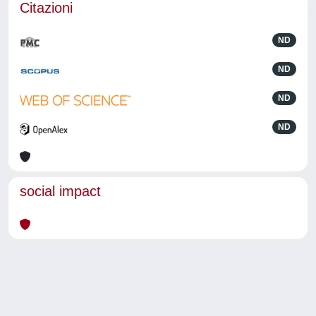
Citazioni
ND
ND
ND
ND
social impact