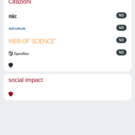
Citazioni
ND
ND
ND
ND
social impact