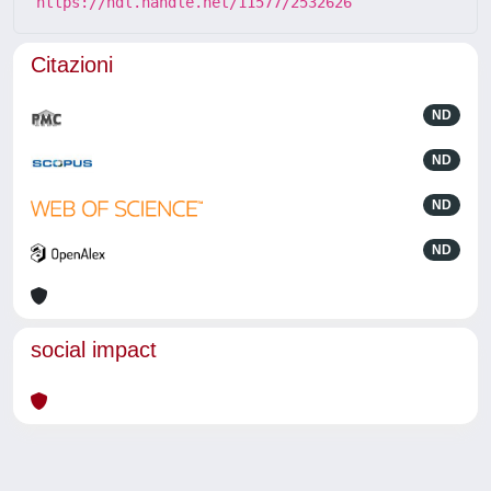
https://hdl.handle.net/11577/2532626
Citazioni
ND
ND
ND
ND
social impact