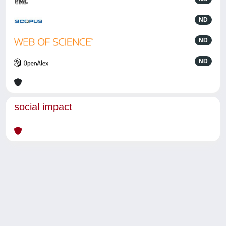
ND
ND
ND
social impact
Powered by
IRIS
-
about IRIS
-
Utilizzo dei cookie
-
Privacy
Copyright © 2026