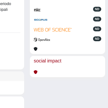
periodo
ipali
ND
ND
ND
ND
social impact