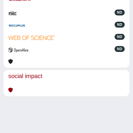
ND
ND
ND
ND
social impact