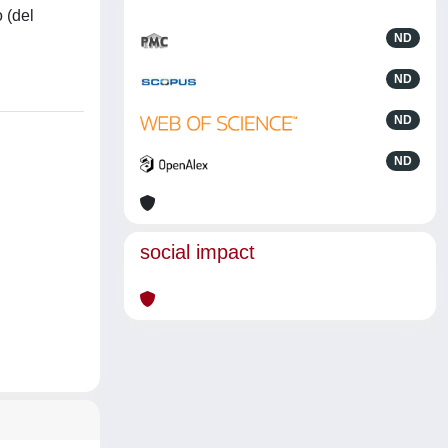
o (del
ND
ND
ND
ND
social impact