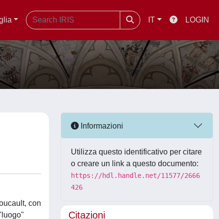
glia
IT
LOGIN
Informazioni
Utilizza questo identificativo per citare
o creare un link a questo documento:
https://hdl.handle.net/11577/2666
426
Foucault, con
Citazioni
 "luogo"