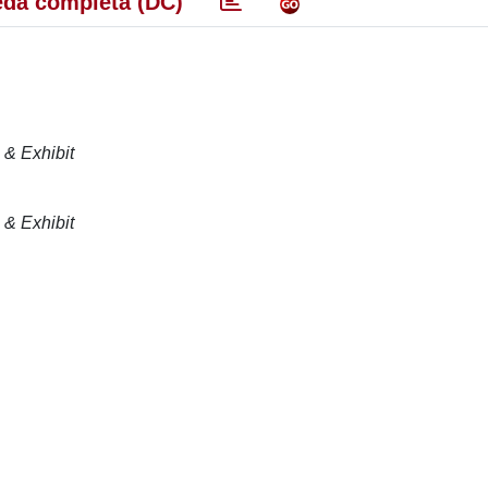
da completa (DC)
& Exhibit
& Exhibit