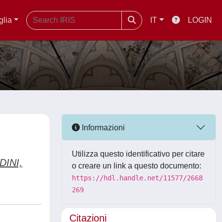
glia
IT
LOGIN
Informazioni
Utilizza questo identificativo per citare
INI,
o creare un link a questo documento:
https://hdl.handle.net/11577/2668
269
Citazioni