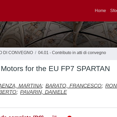
Home
Sfo
TO DI CONVEGNO
04.01 - Contributo in atti di convegno
id Motors for the EU FP7 SPARTAN
AENZA, MARTINA
;
BARATO, FRANCESCO
;
ROND
LBERTO
;
PAVARIN, DANIELE