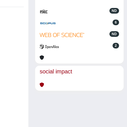
ND
6
ND
2
social impact