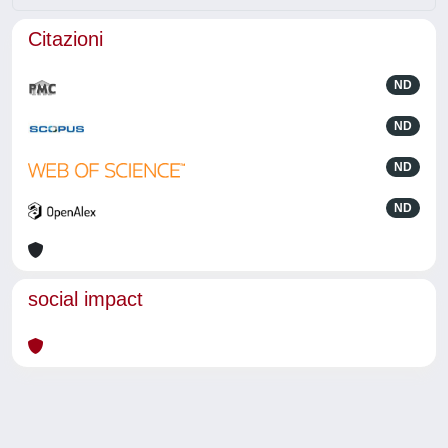
Citazioni
ND
ND
ND
ND
social impact