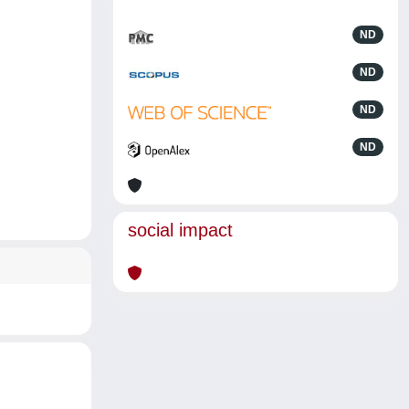
ND
ND
ND
ND
social impact