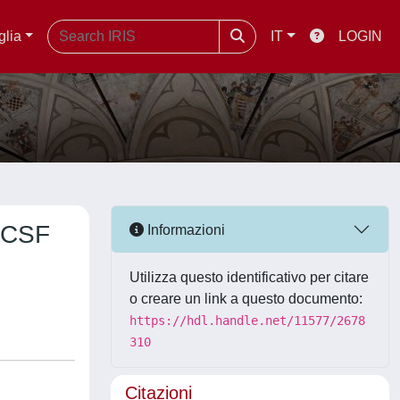
glia
IT
LOGIN
a CSF
Informazioni
Utilizza questo identificativo per citare
o creare un link a questo documento:
https://hdl.handle.net/11577/2678
310
Citazioni