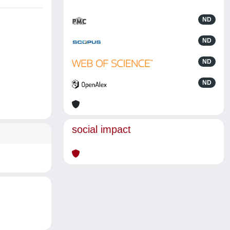
ND
ND
ND
ND
social impact