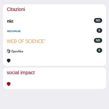
Citazioni
ND
0
ND
0
social impact