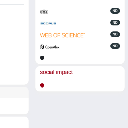
ND
ND
ND
ND
social impact