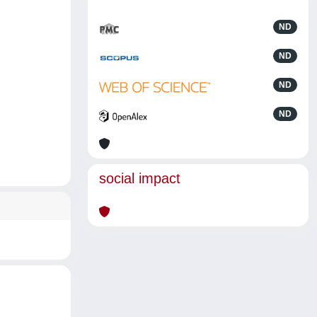
ND
ND
ND
ND
social impact