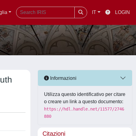
glia
IT
LOGIN
uth
Informazioni
Utilizza questo identificativo per citare
o creare un link a questo documento:
https://hdl.handle.net/11577/2746
880
Citazioni