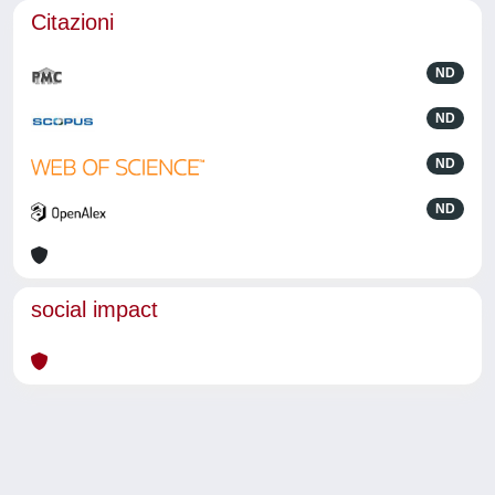
Citazioni
ND
ND
ND
ND
social impact