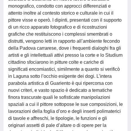
monografico, condotto con approcci differenziati e
attento inoltre al contesto storico e culturale in cui il
pittore visse e operò. I dipinti, presentati con il supporto
di un ricco apparato fotografico e di ricostruzioni
grafiche che restituiscono i complessi smembrati o
distrutti, vengono letti in rapporto all’ambiente fecondo
della Padova carrarese, dove i frequenti dialoghi fra gli
artisti e gli intellettuali attivi presso la corte e lo Studium
cittadino sfociarono in pitture colte e cariche di
significati encomiastici, similmente a quanto si verificò
in Laguna sotto l’occhio esigente dei dogi. L’intera
parabola artistica di Guariento è qui ripercorsa con
nuovi criteri, e vasto spazio è dedicato a tematiche
finora trascurate quali le sofisticate manipolazioni
spaziali a cui il pittore sottopose le sue composizioni, le
lavorazioni della foglia d’oro e degli inserti polimaterici
di tavole e affreschi, le tipologie, le funzioni e gli
originari assetti di pale d’altare o di opere per la