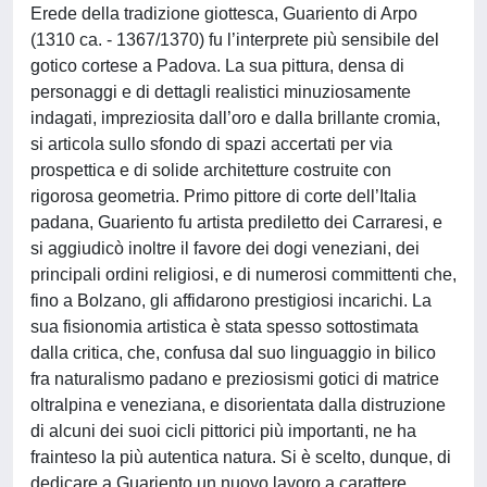
Erede della tradizione giottesca, Guariento di Arpo
(1310 ca. - 1367/1370) fu l’interprete più sensibile del
gotico cortese a Padova. La sua pittura, densa di
personaggi e di dettagli realistici minuziosamente
indagati, impreziosita dall’oro e dalla brillante cromia,
si articola sullo sfondo di spazi accertati per via
prospettica e di solide architetture costruite con
rigorosa geometria. Primo pittore di corte dell’Italia
padana, Guariento fu artista prediletto dei Carraresi, e
si aggiudicò inoltre il favore dei dogi veneziani, dei
principali ordini religiosi, e di numerosi committenti che,
fino a Bolzano, gli affidarono prestigiosi incarichi. La
sua fisionomia artistica è stata spesso sottostimata
dalla critica, che, confusa dal suo linguaggio in bilico
fra naturalismo padano e preziosismi gotici di matrice
oltralpina e veneziana, e disorientata dalla distruzione
di alcuni dei suoi cicli pittorici più importanti, ne ha
frainteso la più autentica natura. Si è scelto, dunque, di
dedicare a Guariento un nuovo lavoro a carattere