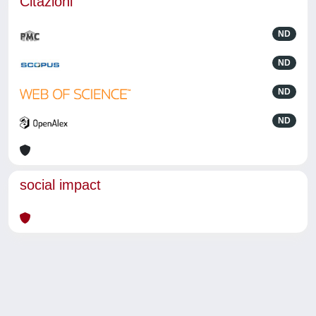
Citazioni
ND
ND
ND
ND
social impact