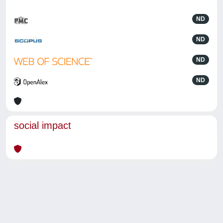
ND
ND
ND
ND
social impact