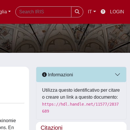
glia
IT
LOGIN
Informazioni
Utilizza questo identificativo per citare
o creare un link a questo documento:
https://hdl.handle.net/11577/2837
689
axinomie
Citazioni
ons. En