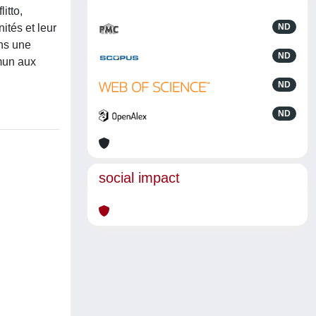
itto,
ités et leur
ND
ans une
ND
mmun aux
ND
ND
social impact