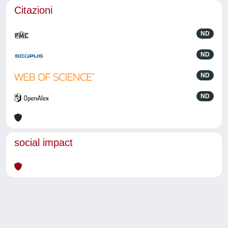
Citazioni
ND
ND
ND
ND
social impact