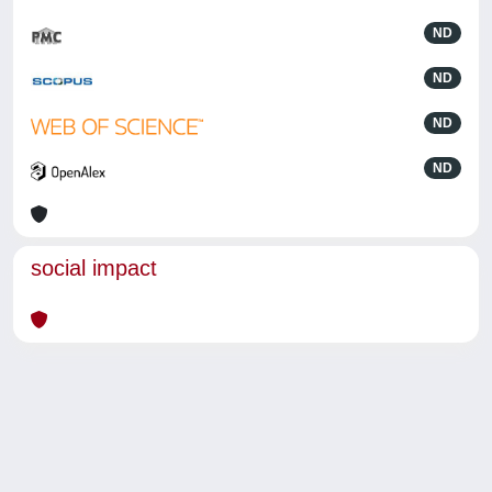
ND
ND
ND
ND
social impact