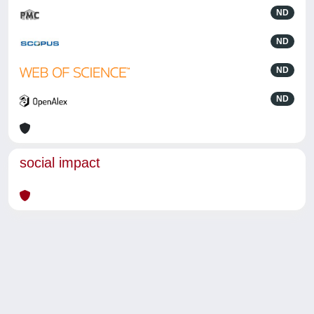
ND
ND
ND
ND
social impact
Powered by
IRIS
-
about IRIS
-