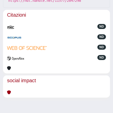
https://hdl.handle.net/11577/2847298
Citazioni
ND
ND
ND
ND
social impact