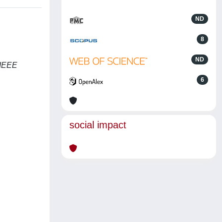
ND
8
ND
 IEEE
6
social impact