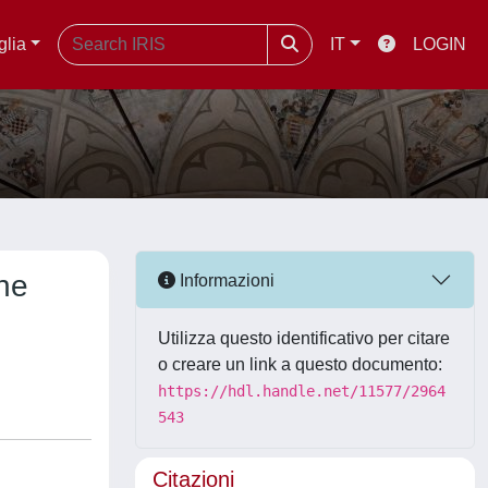
glia
IT
LOGIN
the
Informazioni
Utilizza questo identificativo per citare
o creare un link a questo documento:
https://hdl.handle.net/11577/2964
543
Citazioni