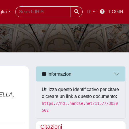
glia
IT
LOGIN
Informazioni
Utilizza questo identificativo per citare
ELLA,
o creare un link a questo documento:
https://hdl.handle.net/11577/3030
502
Citazioni