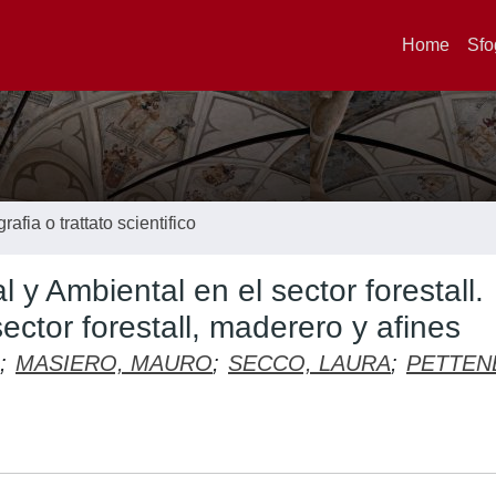
Home
Sfo
afia o trattato scientifico
 y Ambiental en el sector forestall.
ctor forestall, maderero y afines
;
MASIERO, MAURO
;
SECCO, LAURA
;
PETTEN