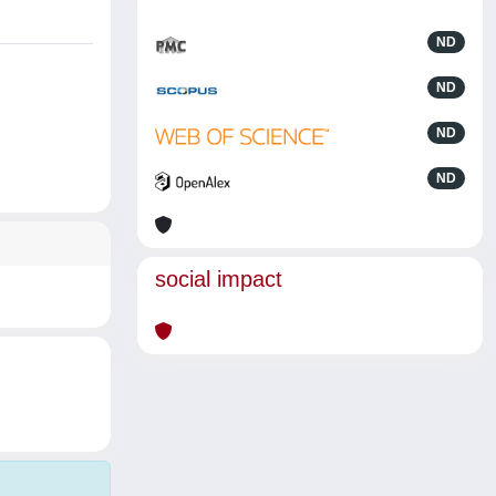
ND
ND
ND
ND
social impact