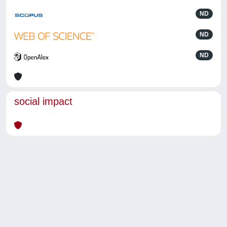
ND
ND
ND
social impact
Powered by
IRIS
-
about IRIS
-
Utilizzo dei cookie
-
Privacy
Copyright © 2026