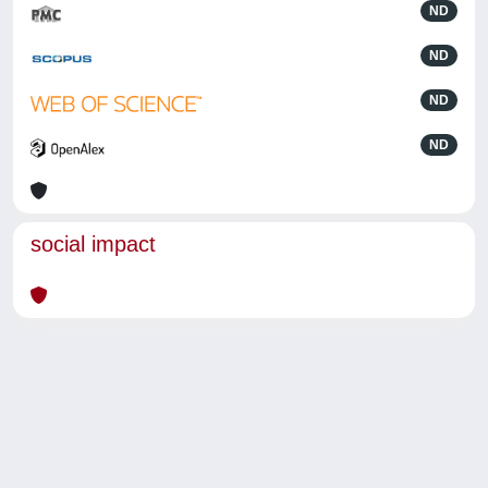
ND
ND
ND
ND
social impact
Powered by
IRIS
-
about IRIS
-