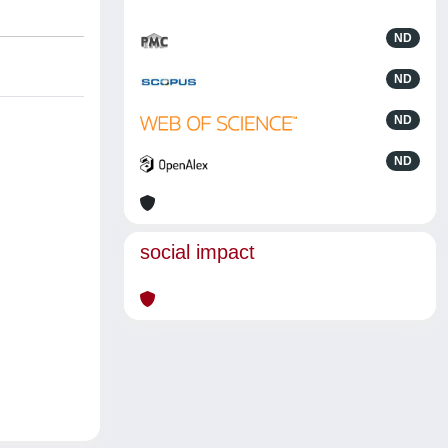
ND
ND
ND
ND
social impact