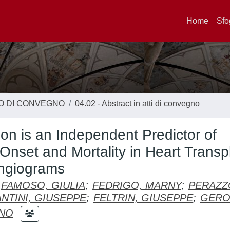
Home
Sfo
TO DI CONVEGNO
04.02 - Abstract in atti di convegno
on is an Independent Predictor of
 Onset and Mortality in Heart Transp
Angiograms
FAMOSO, GIULIA
;
FEDRIGO, MARNY
;
PERAZZ
NTINI, GIUSEPPE
;
FELTRIN, GIUSEPPE
;
GERO
INO