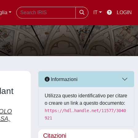
glia
IT
LOGIN
Informazioni
lant
Utilizza questo identificativo per citare
o creare un link a questo documento:
OLO
https://hdl.handle.net/11577/3040
SA,
921
Citazioni