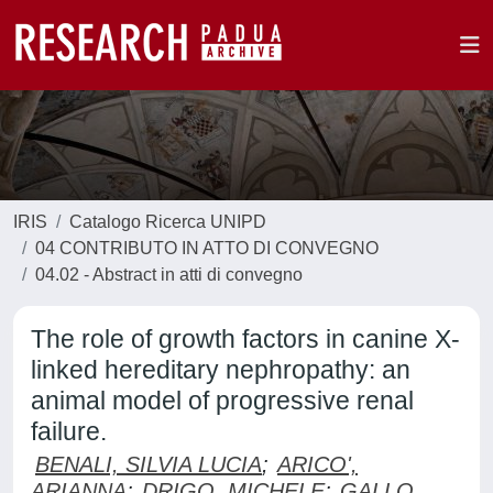
IRIS
Catalogo Ricerca UNIPD
04 CONTRIBUTO IN ATTO DI CONVEGNO
04.02 - Abstract in atti di convegno
The role of growth factors in canine X-
linked hereditary nephropathy: an
animal model of progressive renal
failure.
BENALI, SILVIA LUCIA
;
ARICO',
ARIANNA
;
DRIGO, MICHELE
;
GALLO,