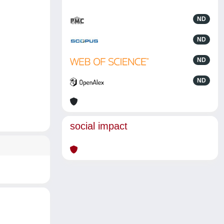
ND
ND
ND
ND
social impact