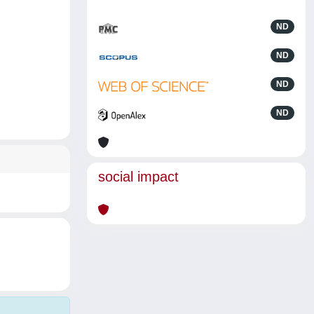
ND
ND
ND
ND
social impact