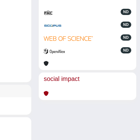
ND
ND
ND
ND
social impact