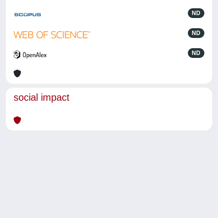
ND
ND
ND
social impact
Powered by
IRIS
-
about IRIS
-
Utilizzo dei cookie
-
Privacy
Copyright © 2026