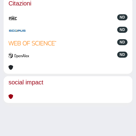
Citazioni
ND
ND
ND
ND
social impact