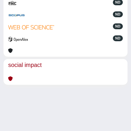
ND
ND
ND
ND
social impact
Powered by
IRIS
-
about IRIS
-