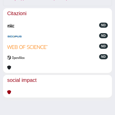
Citazioni
ND
ND
ND
ND
social impact