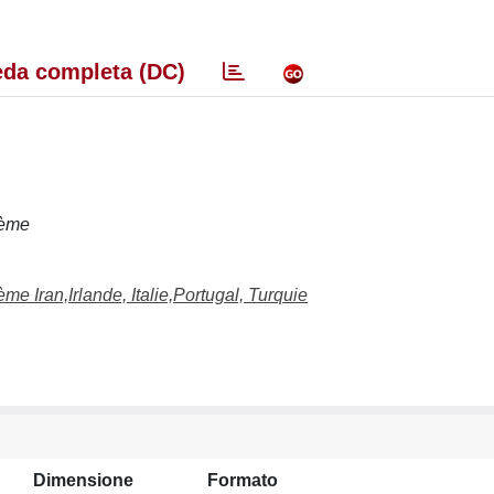
da completa (DC)
hème
e Iran,Irlande, Italie,Portugal, Turquie
Dimensione
Formato