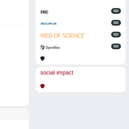
ND
ND
ND
ND
social impact