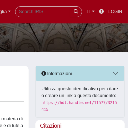
glia
IT
LOGIN
Informazioni
Utilizza questo identificativo per citare
o creare un link a questo documento:
https://hdl.handle.net/11577/3215
415
n materia di
Citazioni
e e di tutela