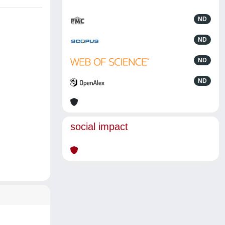
ND
ND
ND
ND
social impact