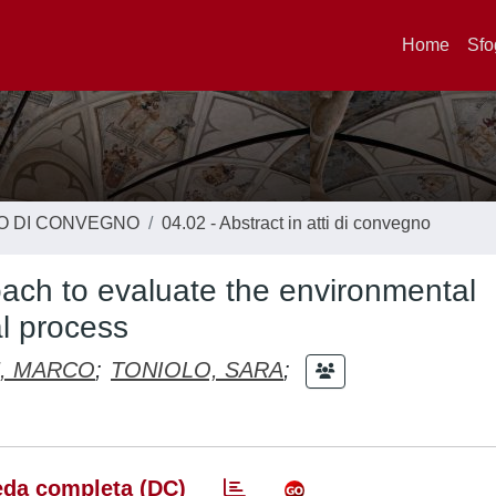
Home
Sfo
TO DI CONVEGNO
04.02 - Abstract in atti di convegno
ach to evaluate the environmental
al process
, MARCO
;
TONIOLO, SARA
;
da completa (DC)