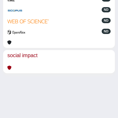
ND
ND
ND
social impact
Powered by
IRIS
-
about IRIS
-
Utilizzo dei cookie
-
Privacy
Copyright © 2026