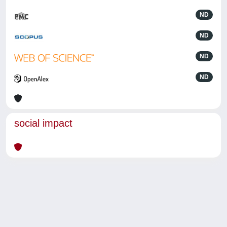
ND
ND
ND
ND
social impact