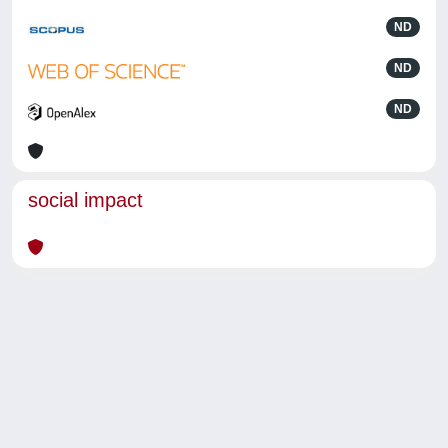
ND
ND
ND
social impact
Powered by
IRIS
-
about IRIS
-
Utilizzo dei cookie
-
Privacy
Copyright © 2026