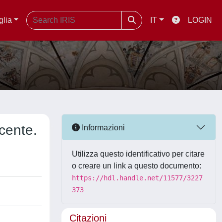
glia
IT
LOGIN
scente.
Informazioni
Utilizza questo identificativo per citare
o creare un link a questo documento:
https://hdl.handle.net/11577/3227
373
Citazioni