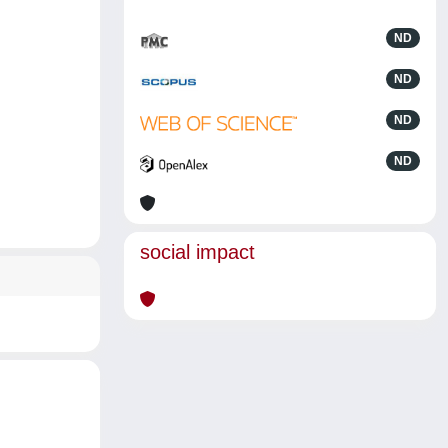
ND
ND
ND
ND
social impact