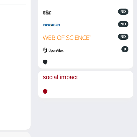
ND
ND
ND
0
social impact