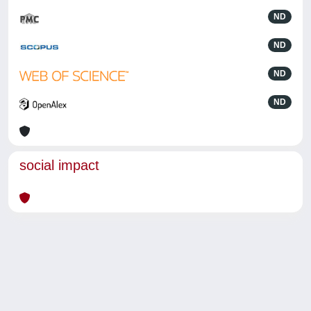
ND
ND
ND
ND
social impact
Powered by
IRIS
-
about IRIS
-